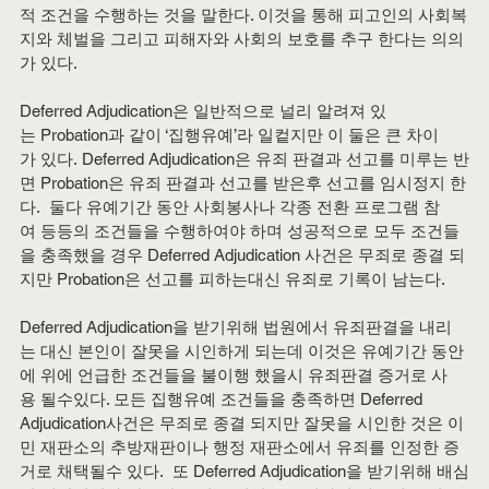
적 조건을 수행하는 것을 말한다. 이것을 통해 피고인의 사회복
지와 체벌을 그리고 피해자와 사회의 보호를 추구 한다는 의의
가 있다.
Deferred Adjudication은 일반적으로 널리 알려져 있
는 Probation과 같이 ‘집행유예’라 일컽지만 이 둘은 큰 차이
가 있다. Deferred Adjudication은 유죄 판결과 선고를 미루는 반
면 Probation은 유죄 판결과 선고를 받은후 선고를 임시정지 한
다.  둘다 유예기간 동안 사회봉사나 각종 전환 프로그램 참
여 등등의 조건들을 수행하여야 하며 성공적으로 모두 조건들
을 충족했을 경우 Deferred Adjudication 사건은 무죄로 종결 되
지만 Probation은 선고를 피하는대신 유죄로 기록이 남는다. 
Deferred Adjudication을 받기위해 법원에서 유죄판결을 내리
는 대신 본인이 잘못을 시인하게 되는데 이것은 유예기간 동안
에 위에 언급한 조건들을 불이행 했을시 유죄판결 증거로 사
용 될수있다. 모든 집행유예 조건들을 충족하면 Deferred 
Adjudication사건은 무죄로 종결 되지만 잘못을 시인한 것은 이
민 재판소의 추방재판이나 행정 재판소에서 유죄를 인정한 증
거로 채택될수 있다.  또 Deferred Adjudication을 받기위해 배심